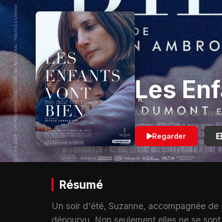
Les Enf
Meilleurs films de myst
Regarder
Résumé
Un soir d'été, Suzanne, accompagnée de s
dépourvu. Non seulement elles ne se son