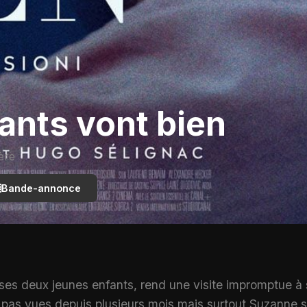
ants vont bien
ère
Bande-annonce
es deux jeunes enfants, rend une visite impromptue à s
t pas vues depuis plusieurs mois mais surtout Suzann